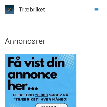
Gå
Træbriket
til
indholdet
Annoncører