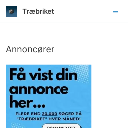
Gå
Træbriket
til
indholdet
Annoncører