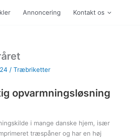
kler
Annoncering
Kontakt os
råret
024
/
Træbriketter
tig opvarmningsløsning
ningskilde i mange danske hjem, især
omprimeret træspåner og har en høj