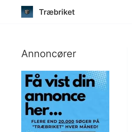
Gå
Træbriket
til
indholdet
Annoncører