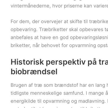
vintermånederne, hvor priserne kan varier
For dem, der overvejer at skifte til træbrik
opbevaring. Træbriketter skal opbevares t
anbefales at have en god opbevaringsløsnin
briketter, når behovet for opvarmning opst
Historisk perspektiv på tr
biobrændsel
Brugen af træ som brændstof har en lang his
tidligste menneskelige samfund. I mange 
energikilde til opvarmning og madlavning.