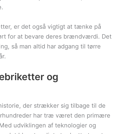
e.
etter, er det også vigtigt at tænke på
ørt for at bevare deres brændværdi. Det
g, så man altid har adgang til tørre
år.
æbriketter og
torie, der strækker sig tilbage til de
århundreder har træ været den primære
 Med udviklingen af teknologier og