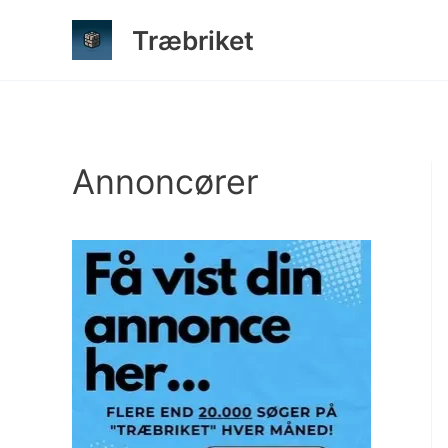
Gå
Træbriket
til
indholdet
Annoncører