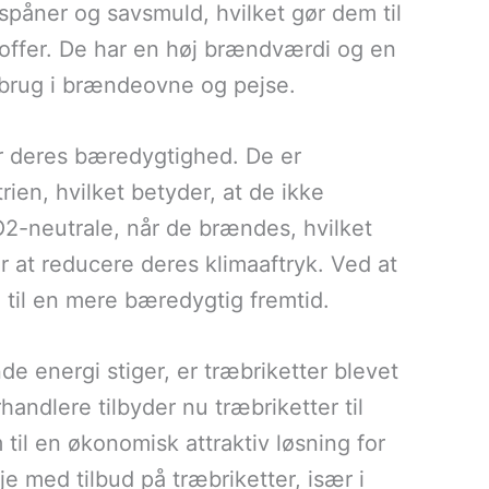
æspåner og savsmuld, hvilket gør dem til
dstoffer. De har en høj brændværdi og en
l brug i brændeovne og pejse.
er deres bæredygtighed. De er
trien, hvilket betyder, at de ikke
O2-neutrale, når de brændes, hvilket
r at reducere deres klimaaftryk. Ved at
 til en mere bæredygtig fremtid.
de energi stiger, er træbriketter blevet
ndlere tilbyder nu træbriketter til
til en økonomisk attraktiv løsning for
e med tilbud på træbriketter, især i