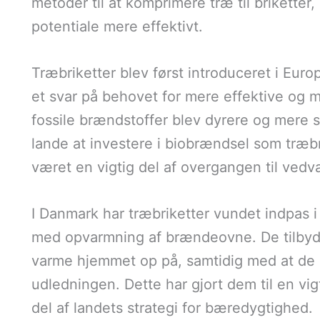
metoder til at komprimere træ til briketter,
potentiale mere effektivt.
Træbriketter blev først introduceret i Eur
et svar på behovet for mere effektive og mi
fossile brændstoffer blev dyrere og mere s
lande at investere i biobrændsel som træbri
været en vigtig del af overgangen til vedv
I Danmark har træbriketter vundet indpas i
med opvarmning af brændeovne. De tilbyde
varme hjemmet op på, samtidig med at de b
udledningen. Dette har gjort dem til en vi
del af landets strategi for bæredygtighed.