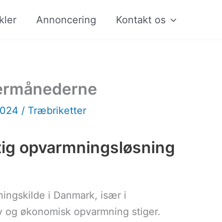
kler
Annoncering
Kontakt os
ntermånederne
2024
/
Træbriketter
tig opvarmningsløsning
ingskilde i Danmark, især i
v og økonomisk opvarmning stiger.