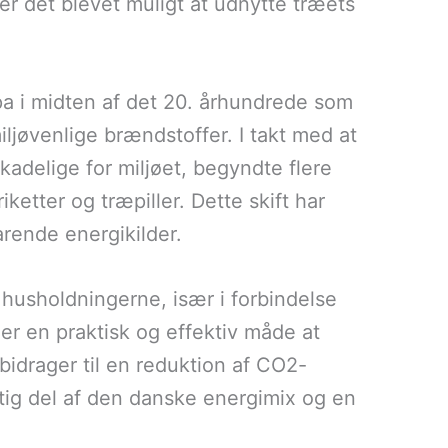
 er det blevet muligt at udnytte træets
opa i midten af det 20. århundrede som
ljøvenlige brændstoffer. I takt med at
kadelige for miljøet, begyndte flere
ketter og træpiller. Dette skift har
arende energikilder.
 husholdningerne, især i forbindelse
r en praktisk og effektiv måde at
idrager til en reduktion af CO2-
gtig del af den danske energimix og en