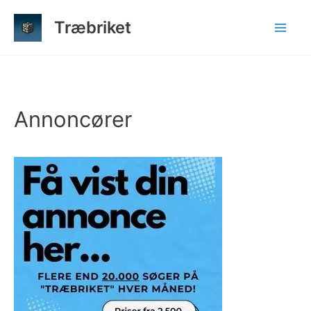
Gå
Træbriket
til
indholdet
Annoncører