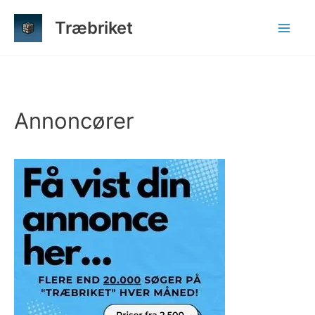
Gå
Træbriket
til
indholdet
Annoncører