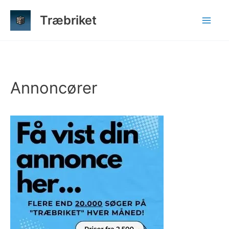
Gå
Træbriket
til
indholdet
Annoncører