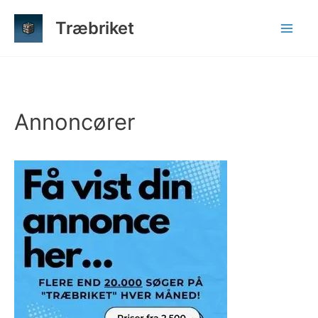
Gå
Træbriket
til
indholdet
Annoncører