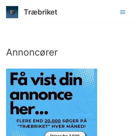
Gå
Træbriket
til
indholdet
Annoncører