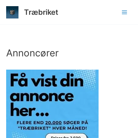
Gå
Træbriket
til
indholdet
Annoncører