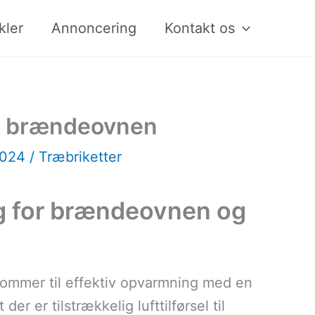
kler
Annoncering
Kontakt os
 i brændeovnen
2024
/
Træbriketter
g for brændeovnen og
t kommer til effektiv opvarmning med en
er er tilstrækkelig lufttilførsel til