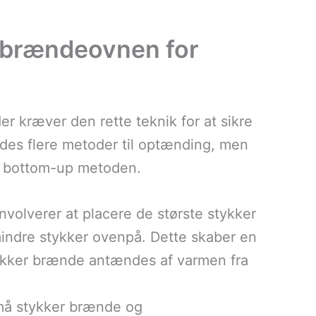
 brændeovnen for
 kræver den rette teknik for at sikre
ndes flere metoder til optænding, men
g bottom-up metoden.
volverer at placere de største stykker
mindre stykker ovenpå. Dette skaber en
tykker brænde antændes af varmen fra
små stykker brænde og