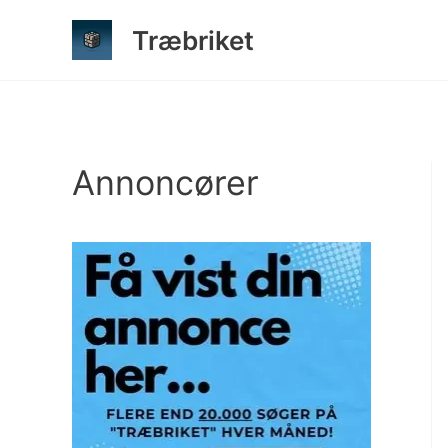
Gå
Træbriket
til
indholdet
Annoncører