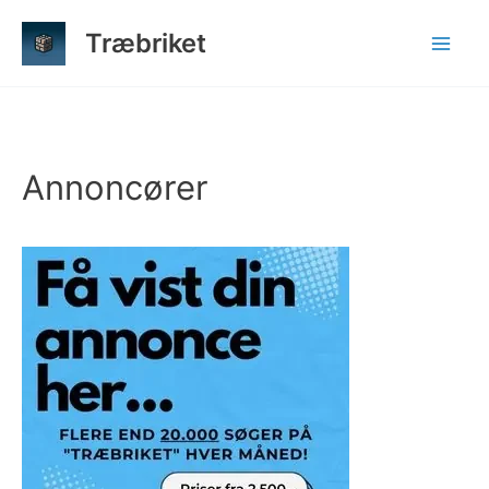
Gå
Træbriket
til
indholdet
Annoncører