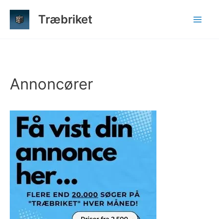
Gå
Træbriket
til
indholdet
Annoncører