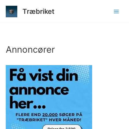
Gå
Træbriket
til
indholdet
Annoncører