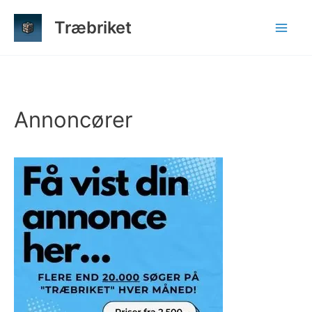
Gå
Træbriket
til
indholdet
Annoncører