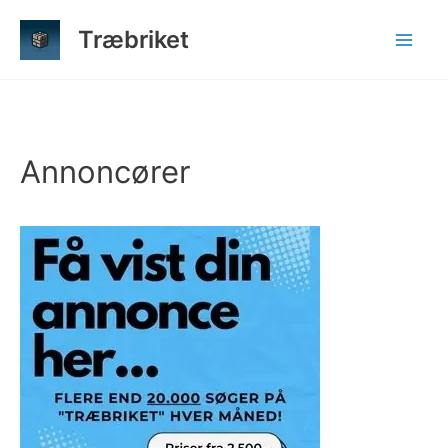
Gå
Træbriket
til
indholdet
Annoncører