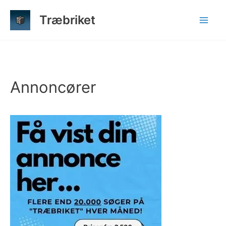
Gå
Træbriket
til
indholdet
Annoncører