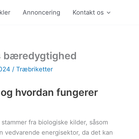
kler
Annoncering
Kontakt os
s bæredygtighed
2024
/
Træbriketter
 og hvordan fungerer
r stammer fra biologiske kilder, såsom
den vedvarende energisektor, da det kan