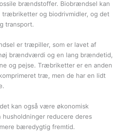
fossile brændstoffer. Biobrændsel kan
træbriketter og biodrivmidler, og det
g transport.
sel er træpiller, som er lavet af
n høj brændværdi og en lang brændetid,
vne og pejse. Træbriketter er en anden
 komprimeret træ, men de har en lidt
e.
n det kan også være økonomisk
n husholdninger reducere deres
 mere bæredygtig fremtid.