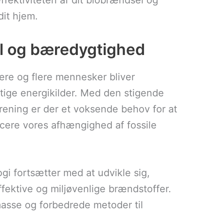
ffektiviteten af dit biobrændsel og
dit hjem.
l og bæredygtighed
lere og flere mennesker bliver
ge energikilder. Med den stigende
rening er der et voksende behov for at
ducere vores afhængighed af fossile
gi fortsætter med at udvikle sig,
ffektive og miljøvenlige brændstoffer.
masse og forbedrede metoder til