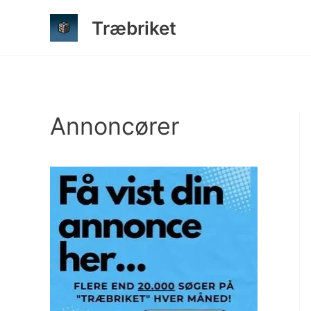
Gå
Træbriket
til
indholdet
Annoncører