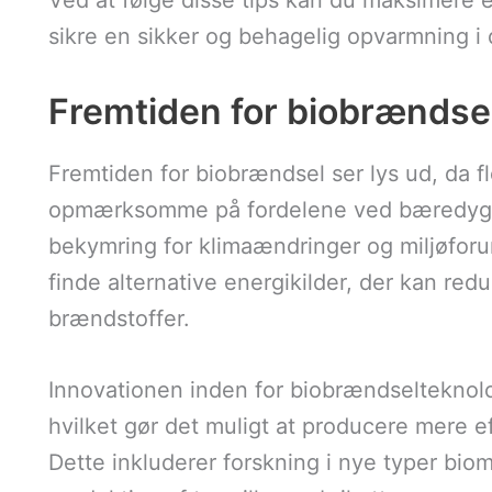
Ved at følge disse tips kan du maksimere e
sikre en sikker og behagelig opvarmning i 
Fremtiden for biobrændse
Fremtiden for biobrændsel ser lys ud, da f
opmærksomme på fordelene ved bæredygti
bekymring for klimaændringer og miljøforu
finde alternative energikilder, der kan re
brændstoffer.
Innovationen inden for biobrændselteknolo
hvilket gør det muligt at producere mere e
Dette inkluderer forskning i nye typer bio