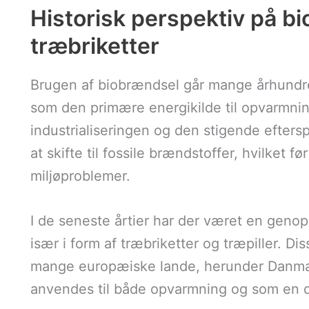
Historisk perspektiv på b
træbriketter
Brugen af biobrændsel går mange århundre
som den primære energikilde til opvarmnin
industrialiseringen og den stigende efter
at skifte til fossile brændstoffer, hvilket f
miljøproblemer.
I de seneste årtier har der været en genop
især i form af træbriketter og træpiller. D
mange europæiske lande, herunder Danmar
anvendes til både opvarmning og som en d