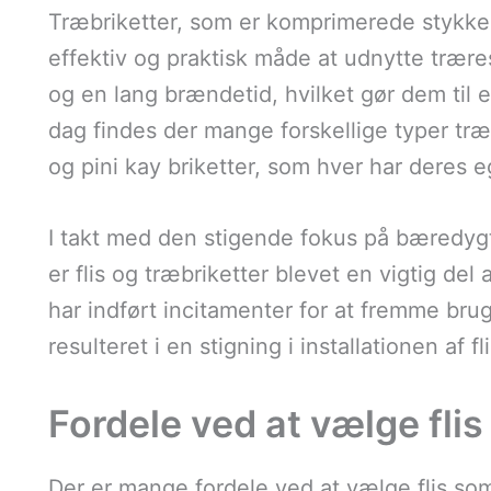
Træbriketter, som er komprimerede stykker
effektiv og praktisk måde at udnytte trær
og en lang brændetid, hvilket gør dem til et
dag findes der mange forskellige typer træ
og pini kay briketter, som hver har deres e
I takt med den stigende fokus på bæredyg
er flis og træbriketter blevet en vigtig de
har indført incitamenter for at fremme bru
resulteret i en stigning i installationen a
Fordele ved at vælge flis
Der er mange fordele ved at vælge flis so