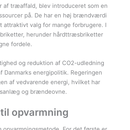
 af træaffald, blev introduceret som en
essourcer på. De har en høj brændværdi
 attraktivt valg for mange forbrugere. I
briketter, herunder hårdttræsbriketter
gne fordele.
tighed og reduktion af CO2-udledning
l af Danmarks energipolitik. Regeringen
gen af vedvarende energi, hvilket har
f flisanlæg og brændeovne.
 til opvarmning
m opvarmningsmetode. For det første er