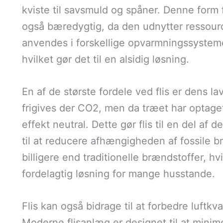
kviste til savsmuld og spåner. Denne form 
også bæredygtig, da den udnytter ressourcer,
anvendes i forskellige opvarmningssystem
hvilket gør det til en alsidig løsning.
En af de største fordele ved flis er dens la
frigives der CO2, men da træet har optag
effekt neutral. Dette gør flis til en del af
til at reducere afhængigheden af fossile b
billigere end traditionelle brændstoffer, hv
fordelagtig løsning for mange husstande.
Flis kan også bidrage til at forbedre luftkv
Moderne flisanlæg er designet til at mini