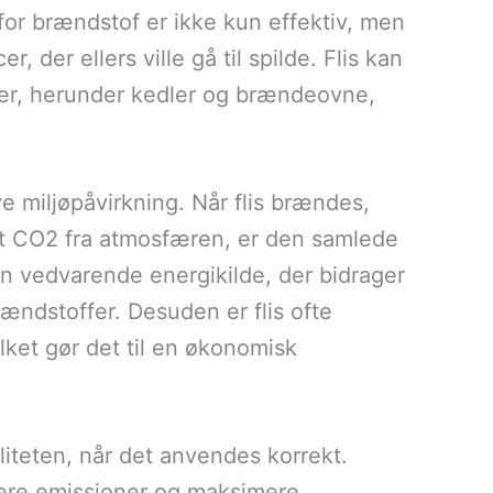
for brændstof er ikke kun effektiv, men
 der ellers ville gå til spilde. Flis kan
er, herunder kedler og brændeovne,
ve miljøpåvirkning. Når flis brændes,
et CO2 fra atmosfæren, er den samlede
 den vedvarende energikilde, der bidrager
rændstoffer. Desuden er flis ofte
ilket gør det til en økonomisk
aliteten, når det anvendes korrekt.
mere emissioner og maksimere