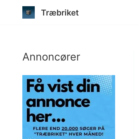
Gå
Træbriket
til
indholdet
Annoncører