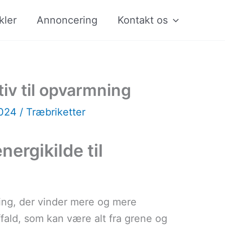
kler
Annoncering
Kontakt os
ativ til opvarmning
2024
/
Træbriketter
ergikilde til
mning, der vinder mere og mere
ffald, som kan være alt fra grene og