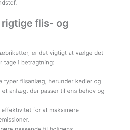
ndstof.
igtige flis- og
ræbriketter, er det vigtigt at vælge det
r tage i betragtning:
ge typer flisanlæg, herunder kedler og
 et anlæg, der passer til ens behov og
effektivitet for at maksimere
emissioner.
 være passende til boligens