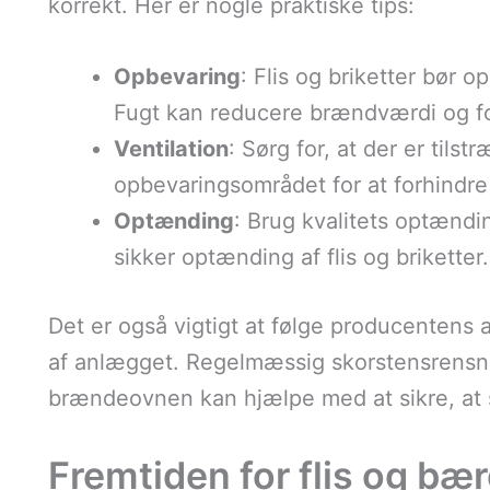
korrekt. Her er nogle praktiske tips:
Opbevaring
: Flis og briketter bør 
Fugt kan reducere brændværdi og fo
Ventilation
: Sørg for, at der er tils
opbevaringsområdet for at forhindre
Optænding
: Brug kvalitets optændin
sikker optænding af flis og briketter.
Det er også vigtigt at følge producentens 
af anlægget. Regelmæssig skorstensrensni
brændeovnen kan hjælpe med at sikre, at s
Fremtiden for flis og bæ