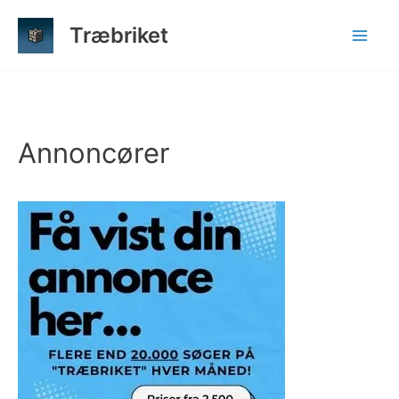
Gå
Træbriket
til
indholdet
Annoncører