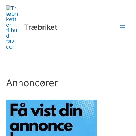
Gå
til
indholdet
Træbriket
Annoncører