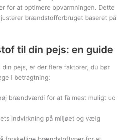
r for at optimere opvarmningen. Dette
justerer brændstofforbruget baseret på
of til din pejs: en guide
din pejs, er der flere faktorer, du bør
age i betragtning:
øj brændværdi for at få mest muligt ud
ets indvirkning på miljøet og vælg
å forskellige brændstoftyper for at