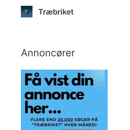
Gå
Træbriket
til
indholdet
Annoncører