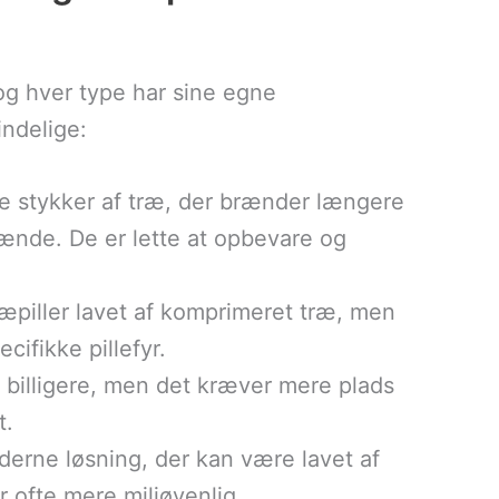
 og hver type har sine egne
indelige:
e stykker af træ, der brænder længere
rænde. De er lette at opbevare og
ræpiller lavet af komprimeret træ, men
cifikke pillefyr.
e billigere, men det kræver mere plads
t.
derne løsning, der kan være lavet af
r ofte mere miljøvenlig.