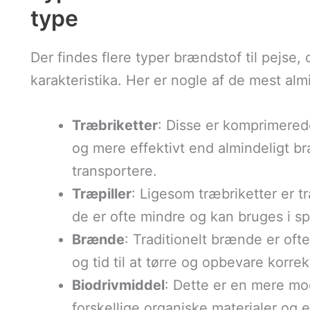
type
Der findes flere typer brændstof til pejse,
karakteristika. Her er nogle af de mest alm
Træbriketter
: Disse er komprimered
og mere effektivt end almindeligt b
transportere.
Træpiller
: Ligesom træbriketter er t
de er ofte mindre og kan bruges i spe
Brænde
: Traditionelt brænde er oft
og tid til at tørre og opbevare korrek
Biodrivmiddel
: Dette er en mere mo
forskellige organiske materialer og e