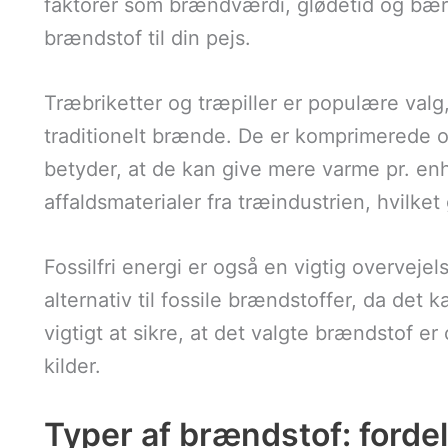
faktorer som brændværdi, glødetid og bære
brændstof til din pejs.
Træbriketter og træpiller er populære valg
traditionelt brænde. De er komprimerede o
betyder, at de kan give mere varme pr. en
affaldsmaterialer fra træindustrien, hvilket
Fossilfri energi er også en vigtig overve
alternativ til fossile brændstoffer, da de
vigtigt at sikre, at det valgte brændstof e
kilder.
Typer af brændstof: forde