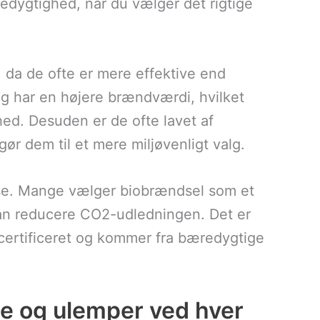
dygtighed, når du vælger det rigtige
, da de ofte er mere effektive end
g har en højere brændværdi, hvilket
hed. Desuden er de ofte lavet af
 gør dem til et mere miljøvenligt valg.
jelse. Mange vælger biobrændsel som et
t kan reducere CO2-udledningen. Det er
r certificeret og kommer fra bæredygtige
le og ulemper ved hver