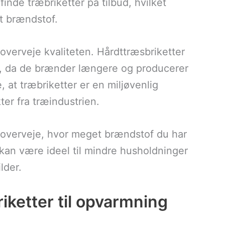
nde træbriketter på tilbud, hvilket
it brændstof.
t overveje kvaliteten. Hårdttræsbriketter
er, da de brænder længere og producerer
at træbriketter er en miljøvenlig
ter fra træindustrien.
du overveje, hvor meget brændstof du har
kan være ideel til mindre husholdninger
lder.
iketter til opvarmning