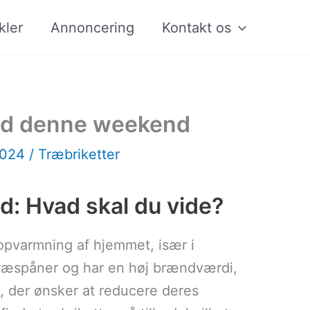
kler
Annoncering
Kontakt os
lbud denne weekend
2024
/
Træbriketter
ud: Hvad skal du vide?
 opvarmning af hjemmet, især i
ræspåner og har en høj brændværdi,
em, der ønsker at reducere deres