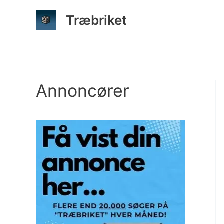
Gå
Træbriket
til
indholdet
Annoncører