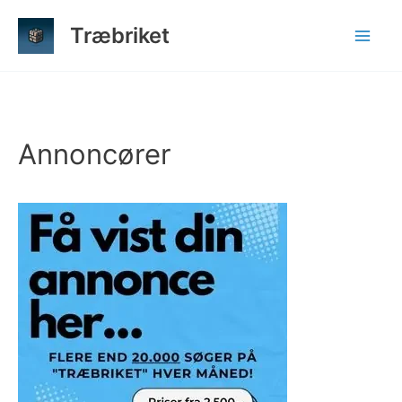
Gå
Træbriket
til
indholdet
Annoncører