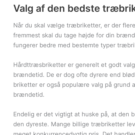
Valg af den bedste træbri
Når du skal vælge træbriketter, er der fler
fremmest skal du tage højde for din brænd
fungerer bedre med bestemte typer træbri
Hårdttræsbriketter er generelt et godt val
brændetid. De er dog ofte dyrere end blødtr
briketter er også populære valg på grund 
brændetid.
Endelig er det vigtigt at huske på, at den 
den dyreste. Mange billige træbriketter le
meget konkurrencedygtig pris. Det handler