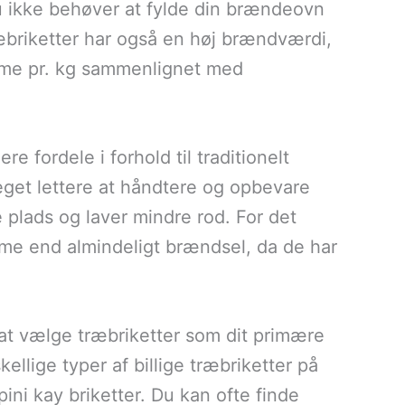
du ikke behøver at fylde din brændeovn
ræbriketter har også en høj brændværdi,
arme pr. kg sammenlignet med
re fordele i forhold til traditionelt
eget lettere at håndtere og opbevare
plads og laver mindre rod. For det
rme end almindeligt brændsel, da de har
at vælge træbriketter som dit primære
llige typer af billige træbriketter på
ini kay briketter. Du kan ofte finde