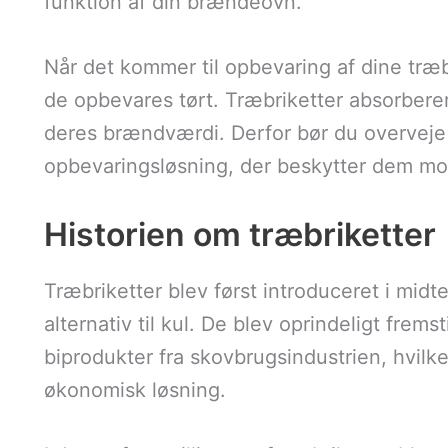
funktion af din brændeovn.
Når det kommer til opbevaring af dine træbri
de opbevares tørt. Træbriketter absorberer 
deres brændværdi. Derfor bør du overveje
opbevaringsløsning, der beskytter dem mod
Historien om træbriketter
Træbriketter blev først introduceret i midt
alternativ til kul. De blev oprindeligt frem
biprodukter fra skovbrugsindustrien, hvilk
økonomisk løsning.