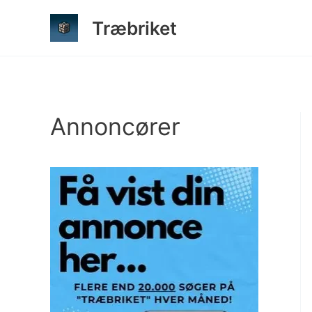
Gå
Træbriket
til
indholdet
Annoncører