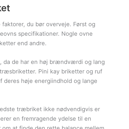
ket
e faktorer, du bør overveje. Først og
eovns specifikationer. Nogle ovne
ketter end andre.
g, da de har en høj brændværdi og lang
æsbriketter. Pini kay briketter og ruf
af deres høje energiindhold og lange
bedste træbriket ikke nødvendigvis er
verer en fremragende ydelse til en
 om at finde den rette balance mellem