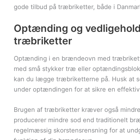
gode tilbud på træbriketter, både i Danma
Optænding og vedligehol
træbriketter
Optænding i en brændeovn med træbrikette
med små stykker træ eller optændingsblokke
kan du lægge træbriketterne på. Husk at s
under optændingen for at sikre en effekti
Brugen af træbriketter kræver også mindre
producerer mindre sod end traditionelt bræ
regelmæssig skorstensrensning for at undg