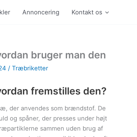
kler
Annoncering
Kontakt os
hvordan bruger man den
024
/
Træbriketter
vordan fremstilles den?
træ, der anvendes som brændstof. De
muld og spåner, der presses under højt
 træpartiklerne sammen uden brug af