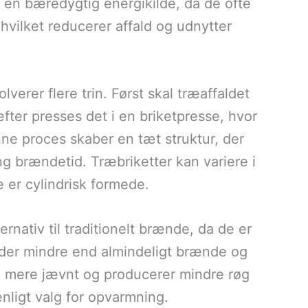
r en bæredygtig energikilde, da de ofte
 hvilket reducerer affald og udnytter
lverer flere trin. Først skal træaffaldet
efter presses det i en briketpresse, hvor
enne proces skaber en tæt struktur, der
g brændetid. Træbriketter kan variere i
 er cylindrisk formede.
rnativ til traditionelt brænde, da de er
ylder mindre end almindeligt brænde og
e mere jævnt og producerer mindre røg
enligt valg for opvarmning.