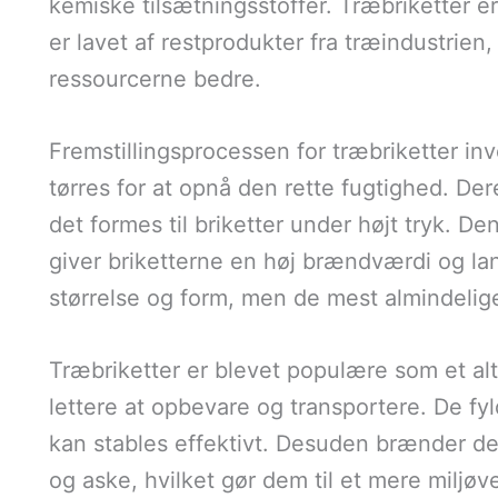
kemiske tilsætningsstoffer. Træbriketter e
er lavet af restprodukter fra træindustrien,
ressourcerne bedre.
Fremstillingsprocessen for træbriketter invo
tørres for at opnå den rette fugtighed. Der
det formes til briketter under højt tryk. D
giver briketterne en høj brændværdi og lan
størrelse og form, men de mest almindelige
Træbriketter er blevet populære som et alte
lettere at opbevare og transportere. De f
kan stables effektivt. Desuden brænder d
og aske, hvilket gør dem til et mere miljøv