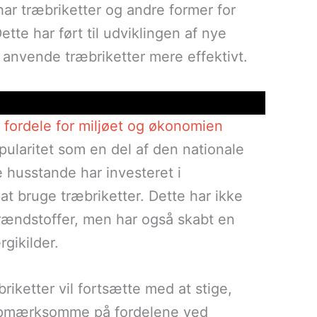
har træbriketter og andre former for
te har ført til udviklingen af nye
 anvende træbriketter mere effektivt.
fordele for miljøet og økonomien
ularitet som en del af den nationale
 husstande har investeret i
 at bruge træbriketter. Dette har ikke
rændstoffer, men har også skabt en
gikilder.
riketter vil fortsætte med at stige,
 opmærksomme på fordelene ved