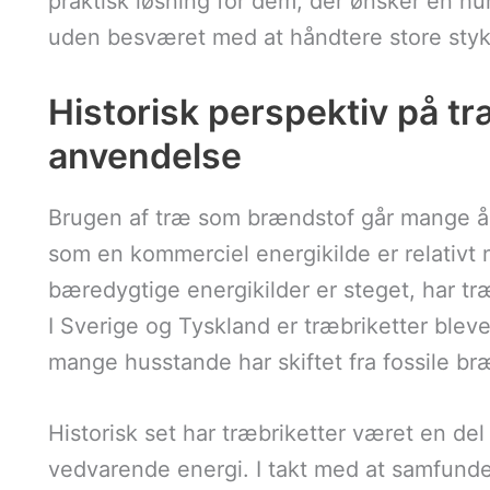
praktisk løsning for dem, der ønsker en h
uden besværet med at håndtere store sty
Historisk perspektiv på tr
anvendelse
Brugen af træ som brændstof går mange år
som en kommerciel energikilde er relativt n
bæredygtige energikilder er steget, har tr
I Sverige og Tyskland er træbriketter blev
mange husstande har skiftet fra fossile br
Historisk set har træbriketter været en de
vedvarende energi. I takt med at samfund