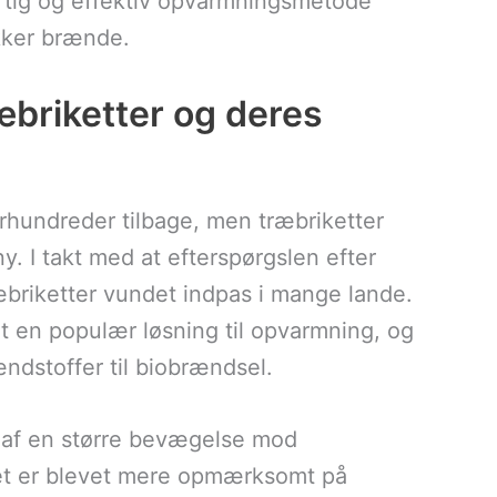
urtig og effektiv opvarmningsmetode
kker brænde.
æbriketter og deres
hundreder tilbage, men træbriketter
y. I takt med at efterspørgslen efter
æbriketter vundet indpas i mange lande.
et en populær løsning til opvarmning, og
ændstoffer til biobrændsel.
l af en større bevægelse mod
et er blevet mere opmærksomt på