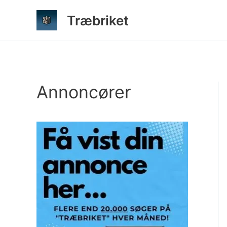
Gå
Træbriket
til
indholdet
Annoncører