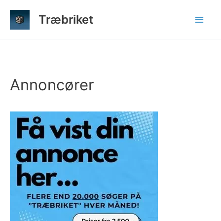
Gå
Træbriket
til
indholdet
Annoncører