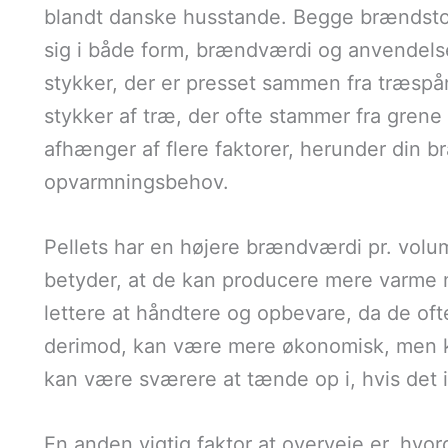
blandt danske husstande. Begge brændstoff
sig i både form, brændværdi og anvendelse
stykker, der er presset sammen fra træspån
stykker af træ, der ofte stammer fra grene
afhænger af flere faktorer, herunder din 
opvarmningsbehov.
Pellets har en højere brændværdi pr. volu
betyder, at de kan producere mere varme 
lettere at håndtere og opbevare, da de ofte
derimod, kan være mere økonomisk, men k
kan være sværere at tænde op i, hvis det i
En anden vigtig faktor at overveje er, hvo