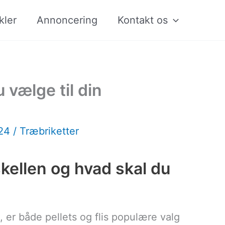
kler
Annoncering
Kontakt os
u vælge til din
024
/
Træbriketter
rskellen og hvad skal du
 er både pellets og flis populære valg