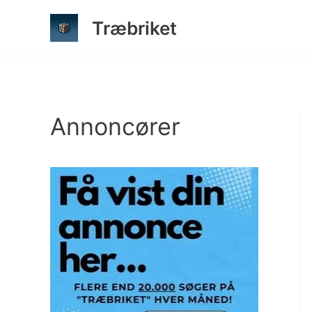
Gå
Træbriket
til
indholdet
Annoncører