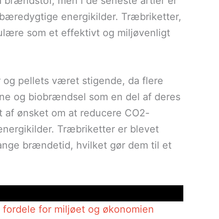
 brændstof, men i de seneste årtier er
 bæredygtige energikilder. Træbriketter,
ulære som et effektivt og miljøvenligt
 og pellets været stigende, da flere
ne og biobrændsel som en del af deres
et af ønsket om at reducere CO2-
ergikilder. Træbriketter er blevet
nge brændetid, hvilket gør dem til et
fordele for miljøet og økonomien