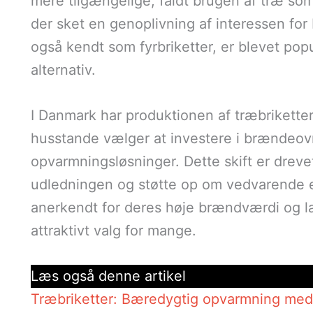
mere tilgængelige, faldt brugen af træ som
der sket en genoplivning af interessen for
også kendt som fyrbriketter, er blevet pop
alternativ.
I Danmark har produktionen af træbriketter
husstande vælger at investere i brændeov
opvarmningsløsninger. Dette skift er drev
udledningen og støtte op om vedvarende en
anerkendt for deres høje brændværdi og la
attraktivt valg for mange.
Læs også denne artikel
Træbriketter: Bæredygtig opvarmning med 