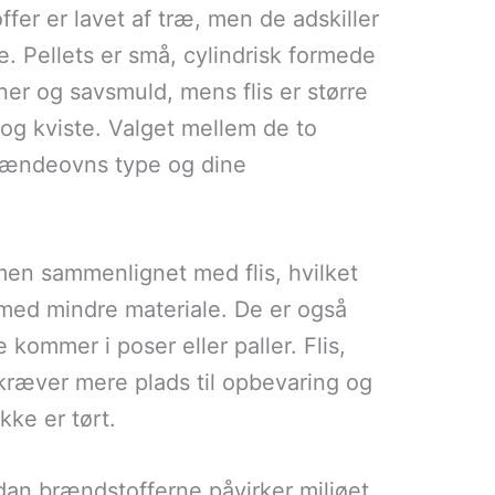
er er lavet af træ, men de adskiller
. Pellets er små, cylindrisk formede
er og savsmuld, mens flis er større
 og kviste. Valget mellem de to
brændeovns type og dine
men sammenlignet med flis, hvilket
med mindre materiale. De er også
 kommer i poser eller paller. Flis,
ræver mere plads til opbevaring og
kke er tørt.
rdan brændstofferne påvirker miljøet.