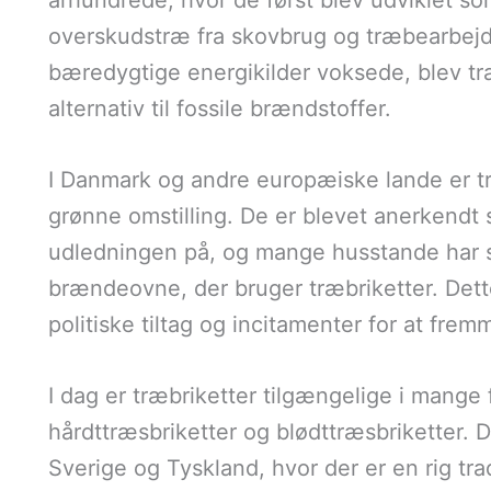
århundrede, hvor de først blev udviklet so
overskudstræ fra skovbrug og træbearbejdn
bæredygtige energikilder voksede, blev t
alternativ til fossile brændstoffer.
I Danmark og andre europæiske lande er træ
grønne omstilling. De er blevet anerkendt
udledningen på, og mange husstande har skif
brændeovne, der bruger træbriketter. Dette
politiske tiltag og incitamenter for at fre
I dag er træbriketter tilgængelige i mange 
hårdttræsbriketter og blødttræsbriketter. D
Sverige og Tyskland, hvor der er en rig tra