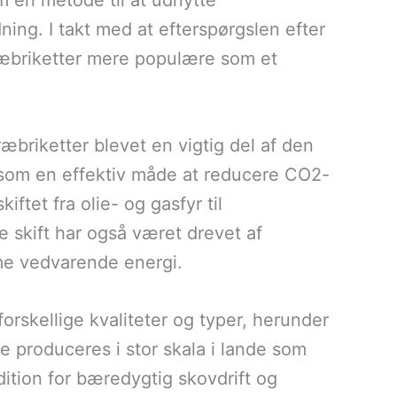
m en metode til at udnytte
ing. I takt med at efterspørgslen efter
ræbriketter mere populære som et
briketter blevet en vigtig del af den
 som en effektiv måde at reducere CO2-
tet fra olie- og gasfyr til
 skift har også været drevet af
mme vedvarende energi.
forskellige kvaliteter og typer, herunder
e produceres i stor skala i lande som
dition for bæredygtig skovdrift og