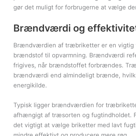
gør det muligt for forbrugerne at vælge d
Brændværdi og effektivitet
Brændværdien af træbriketter er en vigtig 
brændstof til opvarmning. Brændværdi ref
frigives, når brændstoffet forbrændes. Træ
brændværdi end almindeligt brænde, hvilke
energikilde.
Typisk ligger brændværdien for træbrikett
afhængigt af træsorten og fugtindholdet.
det vigtigt at vælge briketter med lavt fug
mindre effektivt og producere mere røg.