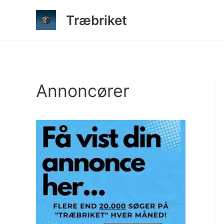
Gå
Træbriket
til
indholdet
Annoncører