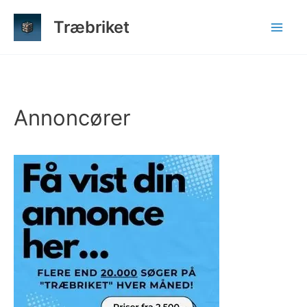
Gå
Træbriket
til
indholdet
Annoncører