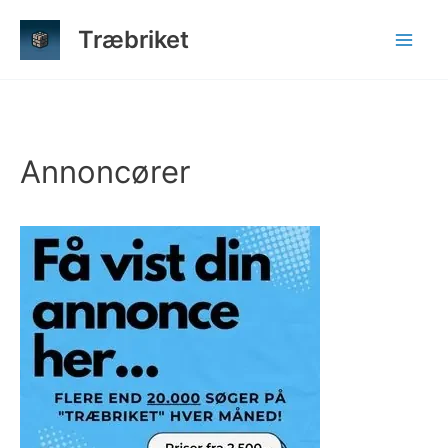
Gå
Træbriket
til
indholdet
Annoncører