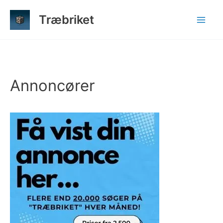
Gå
Træbriket
til
indholdet
Annoncører