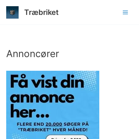
Gå
Træbriket
til
indholdet
Annoncører