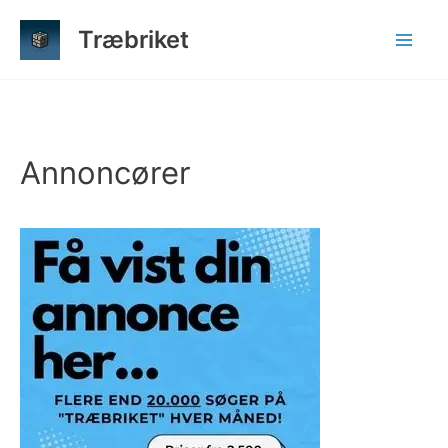
Gå
Træbriket
til
indholdet
Annoncører