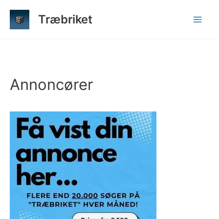
Gå
Træbriket
til
indholdet
Annoncører