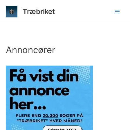
Gå
Træbriket
til
indholdet
Annoncører